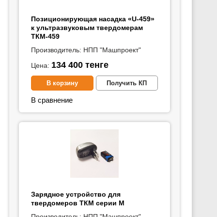
Позиционирующая насадка «U-459»
к ультразвуковым твердомерам
ТКМ-459
Производитель:
НПП "Машпроект"
134 400
тенге
Цена:
В корзину
Получить КП
В сравнение
Зарядное устройство для
твердомеров ТКМ серии М
Производитель:
НПП "Машпроект"