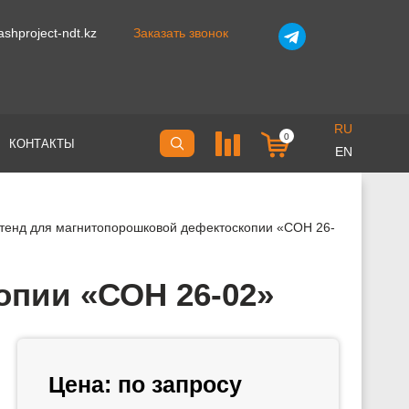
shproject-ndt.kz
Заказать звонок
RU
0
КОНТАКТЫ
EN
тенд для магнитопорошковой дефектоскопии «СОН 26-
опии «СОН 26-02»
Цена:
по запросу