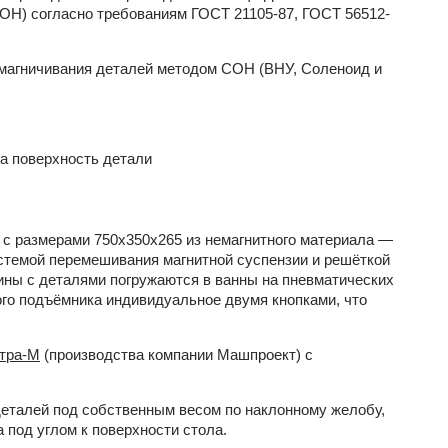
ОН) согласно требованиям ГОСТ 21105-87, ГОСТ 56512-
амагничивания деталей методом СОН (ВНУ, Соленоид и
а поверхность детали
 с размерами 750х350х265 из немагнитного материала —
стемой перемешивания магнитной суспензии и решёткой
зины с деталями погружаются в ванны на пневматических
го подъёмника индивидуальное двумя кнопками, что
тра-М
(производства компании
Машпроект
) с
деталей под собственным весом по наклонному желобу,
под углом к поверхности стола.