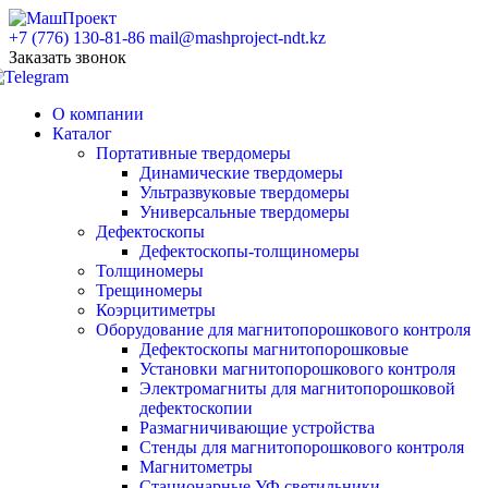
+7 (776) 130-81-86
mail@mashproject-ndt.kz
Заказать звонок
О компании
Каталог
Портативные твердомеры
Динамические твердомеры
Ультразвуковые твердомеры
Универсальные твердомеры
Дефектоскопы
Дефектоскопы-толщиномеры
Толщиномеры
Трещиномеры
Коэрцитиметры
Оборудование для магнитопорошкового контроля
Дефектоскопы магнитопорошковые
Установки магнитопорошкового контроля
Электромагниты для магнитопорошковой
дефектоскопии
Размагничивающие устройства
Стенды для магнитопорошкового контроля
Магнитометры
Стационарные УФ светильники