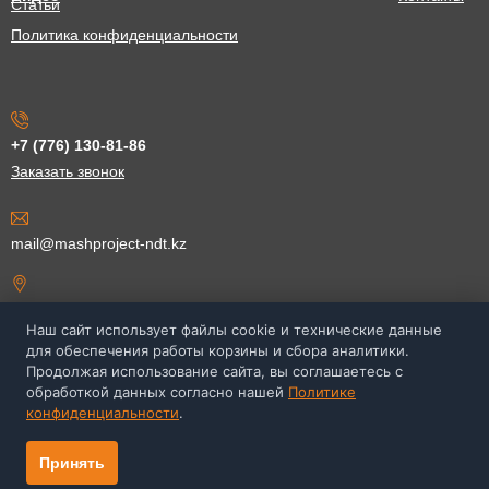
Статьи
Политика конфиденциальности
+7 (776) 130-81-86
Заказать звонок
mail@mashproject-ndt.kz
ул. Егизбаева 54Б, офис 109,
202, Алматы, Казахстан
Наш сайт использует файлы cookie и технические данные
для обеспечения работы корзины и сбора аналитики.
Продолжая использование сайта, вы соглашаетесь с
обработкой данных согласно нашей
Политике
конфиденциальности
.
© НПП «Машпроект», 2017-2026
Создание сайта: trendspb
Принять