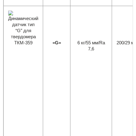
«G»
6 кг/55 мм/Ra
200/29 м
7,6