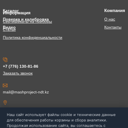
Компания
Каталог
Информация
Поверка и калибровка
О нас
Сертификаты на приборы
Видео
Контакты
Статьи
Политика конфиденциальности
+7 (776) 130-81-86
Заказать звонок
mail@mashproject-ndt.kz
ул. Егизбаева 54Б, офис 109,
202, Алматы, Казахстан
Наш сайт использует файлы cookie и технические данные
для обеспечения работы корзины и сбора аналитики.
Продолжая использование сайта, вы соглашаетесь с